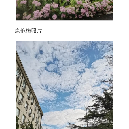
康艳梅照片