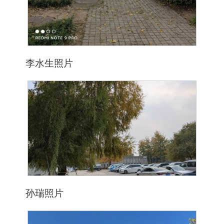
李水生照片
孙瑞照片