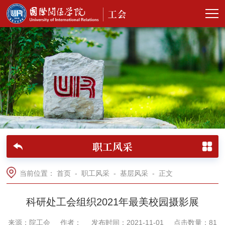
职工风采
当前位置：
首页
-
职工风采
-
基层风采
- 正文
科研处工会组织2021年最美校园摄影展
来源：院工会
作者：
发布时间：2021-11-01
点击数量：
81