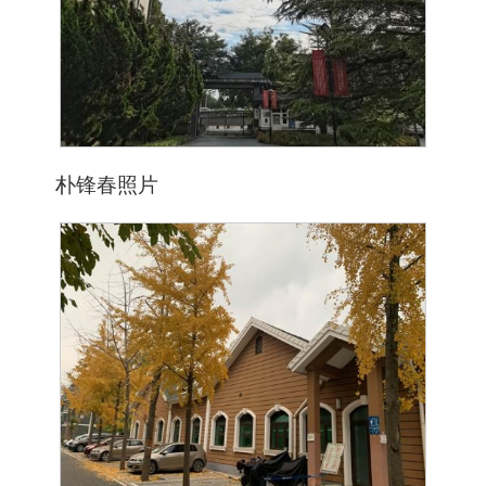
朴锋春照片